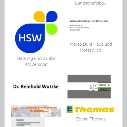
Landschaftsbau
Marco Buhl Haus und
Hofservice
Heizung und Sanitär
Woltersdorf
Edeka Thomas