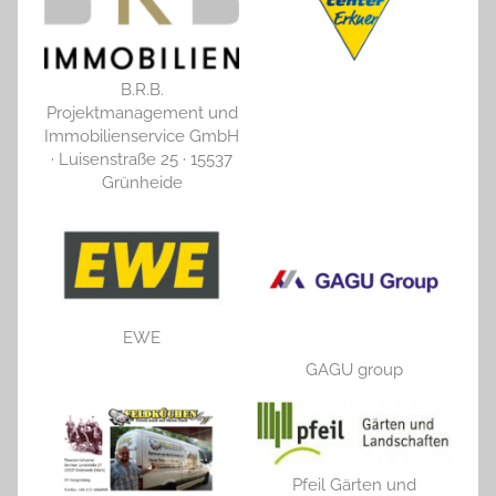
B.R.B.
Projektmanagement und
Immobilienservice GmbH
· Luisenstraße 25 · 15537
Grünheide
EWE
GAGU group
Pfeil Gärten und