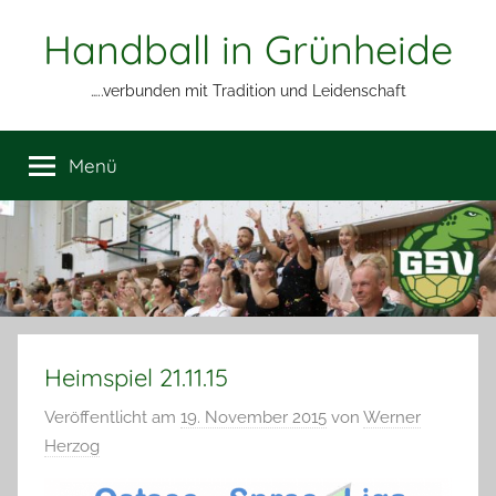
Zum
Handball in Grünheide
Inhalt
springen
…..verbunden mit Tradition und Leidenschaft
Menü
Heimspiel 21.11.15
Veröffentlicht am
19. November 2015
von
Werner
Herzog