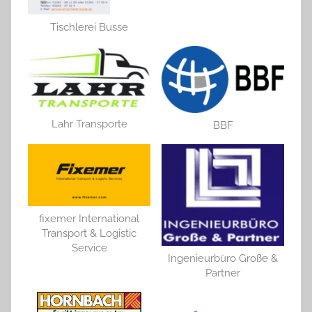
Tischlerei Busse
Lahr Transporte
BBF
fixemer International
Transport & Logistic
Service
Ingenieurbüro Große &
Partner