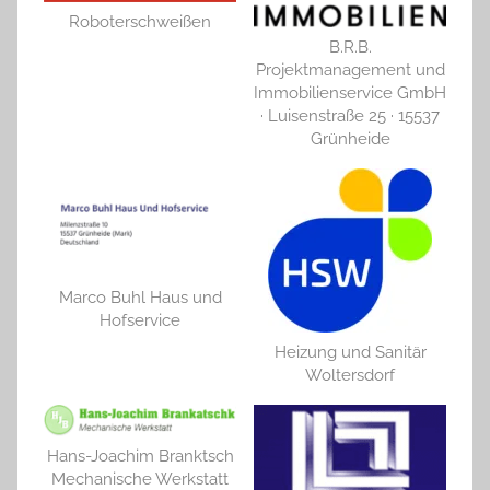
Roboterschweißen
B.R.B.
Projektmanagement und
Immobilienservice GmbH
· Luisenstraße 25 · 15537
Grünheide
Marco Buhl Haus und
Hofservice
Heizung und Sanitär
Woltersdorf
Hans-Joachim Branktsch
Mechanische Werkstatt