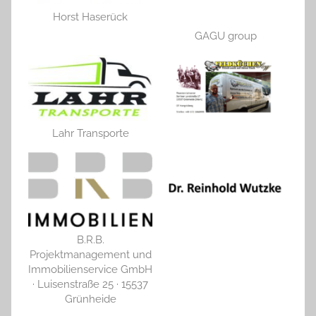
Horst Haserück
GAGU group
Lahr Transporte
B.R.B.
Projektmanagement und
Immobilienservice GmbH
· Luisenstraße 25 · 15537
Grünheide