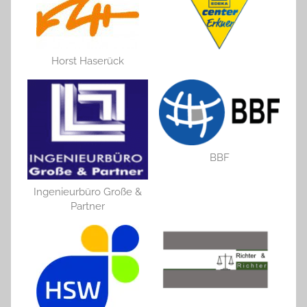
Horst Haserück
BBF
Ingenieurbüro Große &
Partner