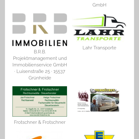
GmbH
Lahr Transporte
B.R.B.
Projektmanagement und
Immobilienservice GmbH
· Luisenstraße 25 · 15537
Grünheide
Frotschner & Frotschner