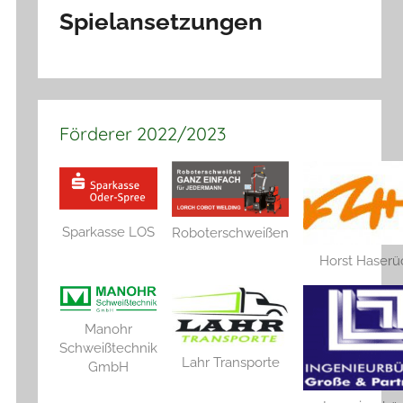
Spielansetzungen
Förderer 2022/2023
Sparkasse LOS
Roboterschweißen
Horst Haserü
Manohr
Schweißtechnik
Lahr Transporte
GmbH