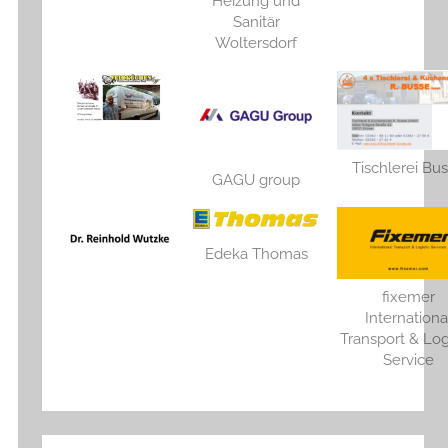
Heizung und
Sanitär
Woltersdorf
Tischlerei Bu
GAGU group
Edeka Thomas
fixemer
Internationa
Transport & Log
Service