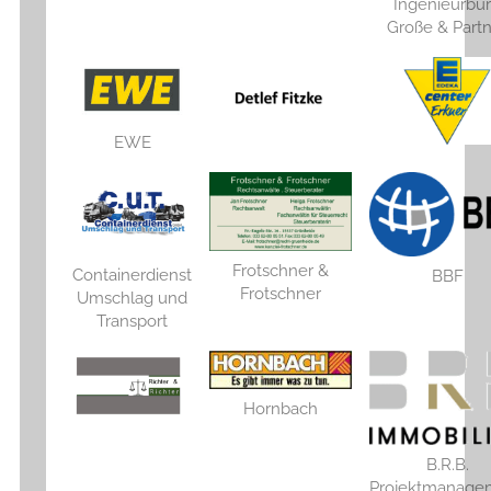
Ingenieurbü
Große & Part
EWE
Frotschner &
Containerdienst
BBF
Frotschner
Umschlag und
Transport
Hornbach
B.R.B.
Projektmanage