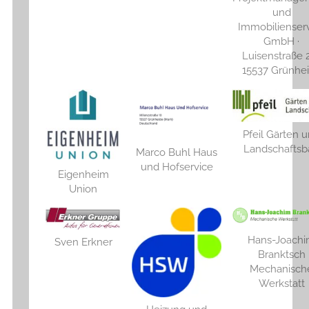
und
Immobilienser
GmbH ·
Luisenstraße 2
15537 Grünhe
Pfeil Gärten 
Landschaftsb
Marco Buhl Haus
und Hofservice
Eigenheim
Union
Hans-Joach
Sven Erkner
Branktsch
Mechanisch
Werkstatt