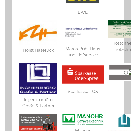
EWE
Frotschne
Marco Buhl Haus
Frotschn
Horst Haserück
und Hofservice
Sparkasse LOS
Ingenieurbüro
Große & Partner
Manohr