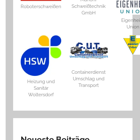
Schweißtechnik
Roboterschweißen
GmbH
Eigenhe
Union
Containerdienst
Umschlag und
Heizung und
Transport
Sanitär
Woltersdorf
Neueste Beiträge