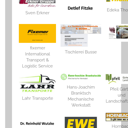
Edeka Th
Sven Erkner
fixemer
Tischlerei Busse
International
Transport &
Logistic Service
Hans-Joachim
Pfeil Gär
Branktsch
und
Lahr Transporte
Mechanische
Landschaf
Werkstatt
Hornba