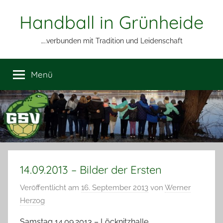
Zum
Handball in Grünheide
Inhalt
springen
…..verbunden mit Tradition und Leidenschaft
Menü
14.09.2013 – Bilder der Ersten
Veröffentlicht am
16. September 2013
von
Werner
Herzog
Samstag 14.09.2013 – Löcknitzhalle