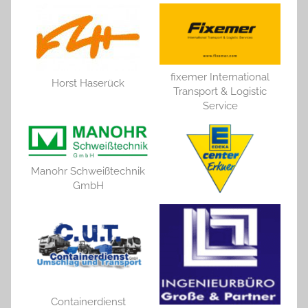
fixemer International
Horst Haserück
Transport & Logistic
Service
Manohr Schweißtechnik
GmbH
Containerdienst