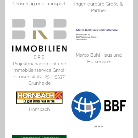
Umschlag und Transport
Ingenieurbüro Große &
Partner
Marco Buhl Haus und
B.R.B.
Hofservice
Projektmanagement und
Immobilienservice GmbH
· Luisenstraße 25 · 15537
Grünheide
Hornbach
BBF