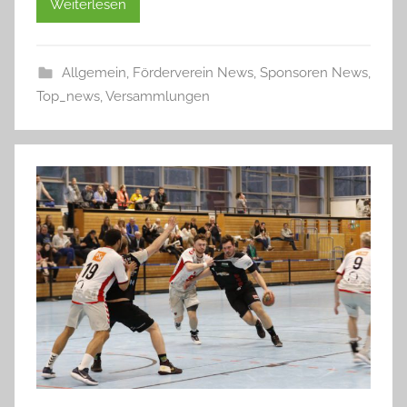
Weiterlesen
Allgemein
,
Förderverein News
,
Sponsoren News
,
Top_news
,
Versammlungen