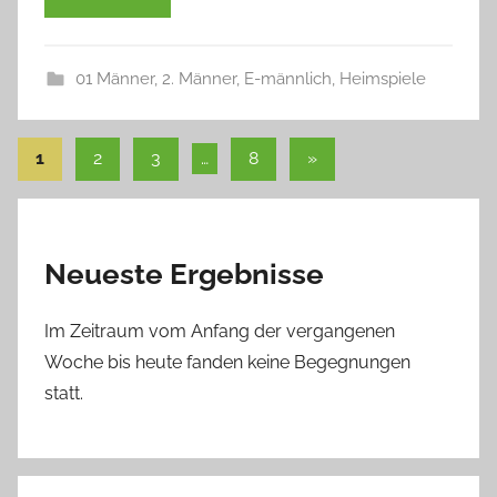
01 Männer
,
2. Männer
,
E-männlich
,
Heimspiele
Seitennummerierung
Nächste
1
2
3
…
8
»
Beiträge
der
Beiträge
Neueste Ergebnisse
Im Zeitraum vom Anfang der vergangenen
Woche bis heute fanden keine Begegnungen
statt.