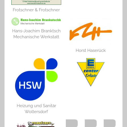
Frotschner & Frotschner
Hans-Joachim Branktsch
Mechanische Werkstatt
Horst Haserück
Heizung und Sanitär
Woltersdorf