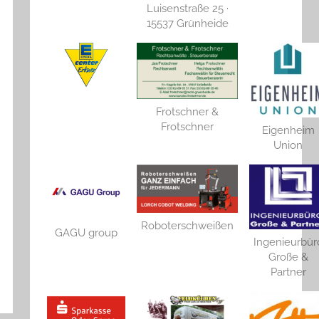
Luisenstraße 25 ·
15537 Grünheide
Frotschner &
Frotschner
Eigenheim
Union
Roboterschweißen
GAGU group
Ingenieurbür
Große &
Partner