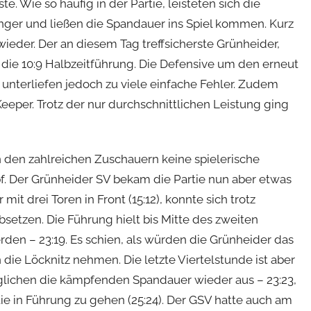
e. Wie so häufig in der Partie, leisteten sich die
ger und ließen die Spandauer ins Spiel kommen. Kurz
wieder. Der an diesem Tag treffsicherste Grünheider,
 die 10:9 Halbzeitführung. Die Defensive um den erneut
f unterliefen jedoch zu viele einfache Fehler. Zudem
eper. Trotz der nur durchschnittlichen Leistung ging
 den zahlreichen Zuschauern keine spielerische
pf. Der Grünheider SV bekam die Partie nun aber etwas
mit drei Toren in Front (15:12), konnte sich trotz
setzen. Die Führung hielt bis Mitte des zweiten
en – 23:19. Es schien, als würden die Grünheider das
 die Löcknitz nehmen. Die letzte Viertelstunde ist aber
glichen die kämpfenden Spandauer wieder aus – 23:23,
ie in Führung zu gehen (25:24). Der GSV hatte auch am