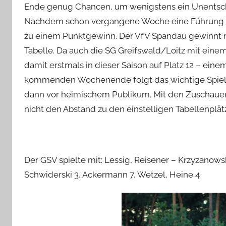
Ende genug Chancen, um wenigstens ein Unentschie
Nachdem schon vergangene Woche eine Führung am
zu einem Punktgewinn. Der VfV Spandau gewinnt mi
Tabelle. Da auch die SG Greifswald/Loitz mit eine
damit erstmals in dieser Saison auf Platz 12 – eine
kommenden Wochenende folgt das wichtige Spiel g
dann vor heimischem Publikum. Mit den Zuschaue
nicht den Abstand zu den einstelligen Tabellenplätz
Der GSV spielte mit: Lessig, Reisener – Krzyzanowsk
Schwiderski 3, Ackermann 7, Wetzel, Heine 4