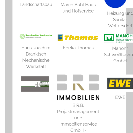
Landschaftsbau
Marco Buhl Haus
und Hofservice
Heizung un
Sanitär
Woltersdorf
Hans-Joachim
Edeka Thomas
Manohr
Branktsch
Schweißtechn
Mechanische
GmbH
Werkstatt
EWE
B.R.B.
Projektmanagement
und
Immobilienservice
GmbH ·