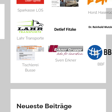
Sparkasse LOS
Horst Haserü
Lahr Transporte
Sven Erkner
BBF
Tischlerei
Busse
Neueste Beiträge