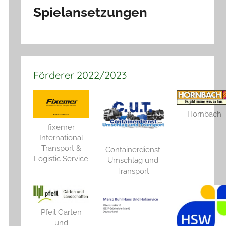
Spielansetzungen
Förderer 2022/2023
Hornbach
fixemer
International
Transport &
Containerdienst
Logistic Service
Umschlag und
Transport
Pfeil Gärten
und