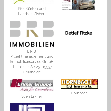
Pfeil Gärten und
Landschaftsbau
B.R.B.
Projektmanagement und
Immobilienservice GmbH
· Luisenstraße 25 · 15537
Grünheide
Hornbach
Sven Erkner