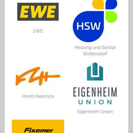
EWE
Heizung und Sanitär
Woltersdorf
Horst Haserück
Eigenheim Union