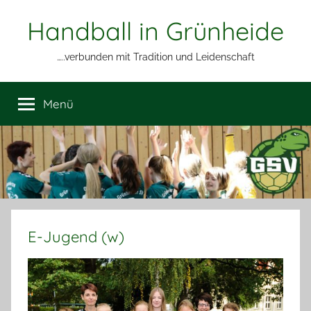
Zum
Handball in Grünheide
Inhalt
springen
…..verbunden mit Tradition und Leidenschaft
Menü
E-Jugend (w)