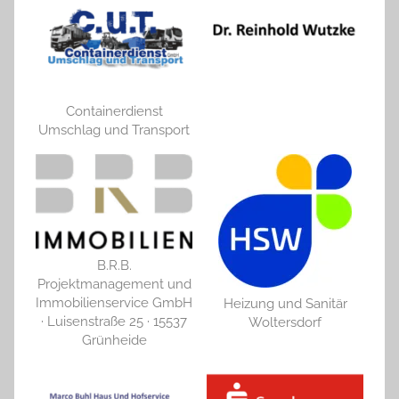
Containerdienst
Umschlag und Transport
B.R.B.
Projektmanagement und
Immobilienservice GmbH
Heizung und Sanitär
· Luisenstraße 25 · 15537
Woltersdorf
Grünheide