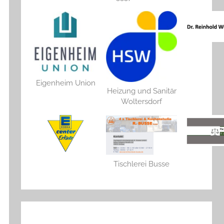
Eigenheim Union
Heizung und Sanitär
Woltersdorf
Tischlerei Busse