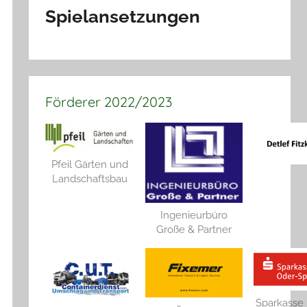
Spielansetzungen
Förderer 2022/2023
Pfeil Gärten und
Landschaftsbau
Ingenieurbüro
Große & Partner
Sparkasse