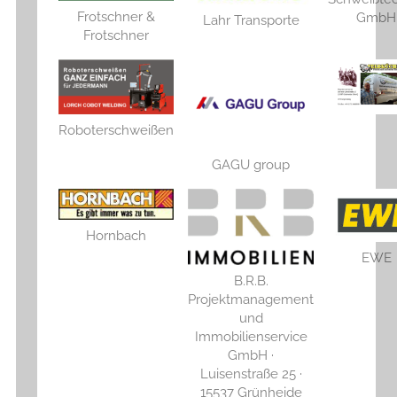
Frotschner &
GmbH
Lahr Transporte
Frotschner
Roboterschweißen
GAGU group
Hornbach
EWE
B.R.B.
Projektmanagement
und
Immobilienservice
GmbH ·
Luisenstraße 25 ·
15537 Grünheide