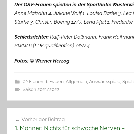
Der GSV-Frauen spielten in der Sporthalle Wusterwit
Anne Malzahn 4, Juliane Wulf 1, Louisa Barke 3, Lea
Starke 3, Christin Boenig 12/7, Lena Pfeil 1, Frederi
Schiedsrichter:
Ralf-Peter Dallmann, Frank Hoffma
BWW 6 (1 Disqualifikation), GSV 4
Fotos: © Werner Herzog
02 Frauen
,
1. Frauen
,
Allgemein
,
Auswärtsspiele
,
Spiel
Saison 2021/2022
Beitragsnavigation
Vorheriger Beitrag
1. Männer: Nichts für schwache Nerven –