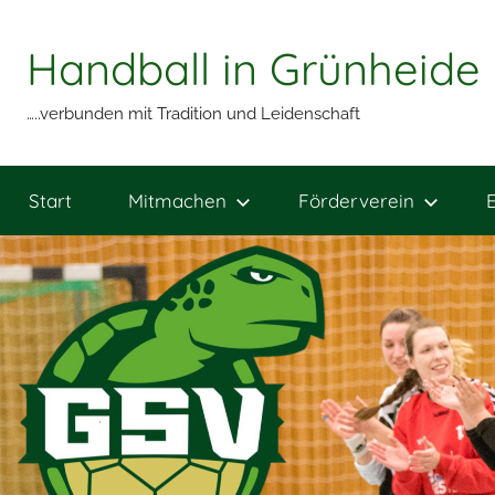
Zum
Inhalt
Handball in Grünheide
springen
…..verbunden mit Tradition und Leidenschaft
Start
Mitmachen
Förderverein