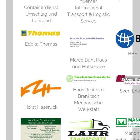
fixemer
Containerdienst
International
Umschlag und
Transport & Logistic
Transport
Service
Edeka Thomas
BBF
Marco Buhl Haus
und Hofservice
Hans-Joachim
Sven Erk
Branktsch
Mechanische
Horst Haserück
Werkstatt
Manoh
Schweißte