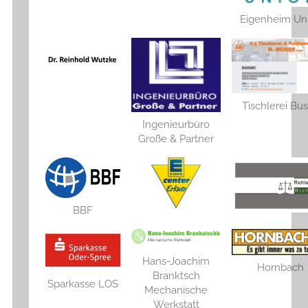
Eigenheim Un
Tischlerei Bu
Ingenieurbüro
Große & Partner
BBF
Hans-Joachim
Hornbach
Branktsch
Sparkasse LOS
Mechanische
Werkstatt