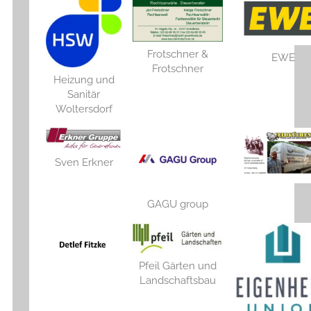
Frotschner &
EWE
Frotschner
Heizung und
Sanitär
Woltersdorf
Sven Erkner
GAGU group
Pfeil Gärten und
Landschaftsbau