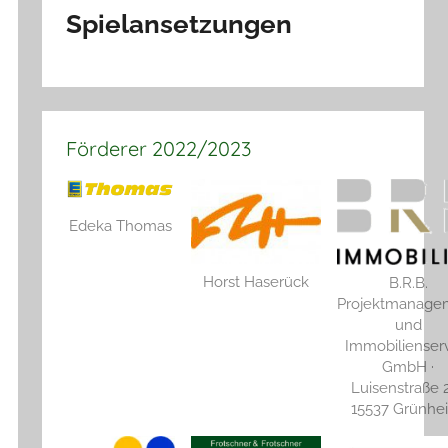
Spielansetzungen
Förderer 2022/2023
Edeka Thomas
Horst Haserück
B.R.B.
Projektmanage
und
Immobilienser
GmbH ·
Luisenstraße 2
15537 Grünhe