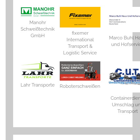
Manohr
Schweißtechnik
fixemer
GmbH
Marco Buhl H
International
und Hofservi
Transport &
Logistic Service
Lahr Transporte
Roboterschweißen
Containerdie
Umschlag u
Transport