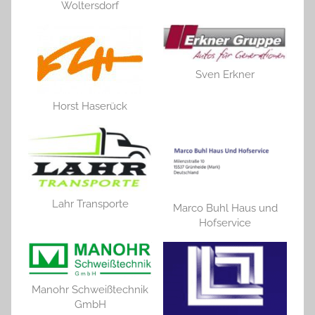
Woltersdorf
Sven Erkner
Horst Haserück
Lahr Transporte
Marco Buhl Haus und
Hofservice
Manohr Schweißtechnik
GmbH