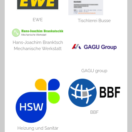
EWE
Tischlerei Busse
Hans-Joachim Branktsch
Mechanische Werkstatt
GAGU group
BBF
Heizung und Sanitär