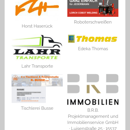
Roboterschweißen
Horst Haserück
Edeka Thomas
Lahr Transporte
Tischlerei Busse
B.R.B.
Projektmanagement und
Immobilienservice GmbH
· Luisenstraße 25 · 15537