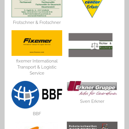
Frotschner & Frotschner
fixemer International
Transport & Logistic
Service
Sven Erkner
BBF