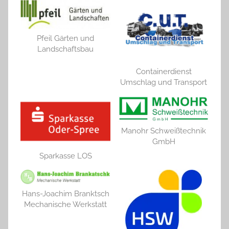
Pfeil Gärten und
Landschaftsbau
Containerdienst
Umschlag und Transport
Manohr Schweißtechnik
GmbH
Sparkasse LOS
Hans-Joachim Branktsch
Mechanische Werkstatt