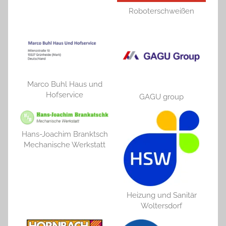
Roboterschweißen
Marco Buhl Haus und
Hofservice
GAGU group
Hans-Joachim Branktsch
Mechanische Werkstatt
Heizung und Sanitär
Woltersdorf