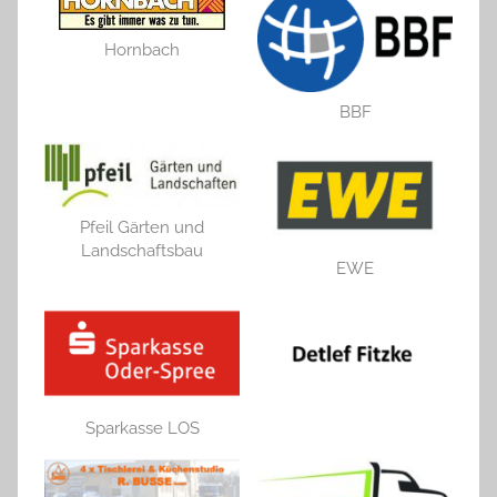
Hornbach
BBF
Pfeil Gärten und
Landschaftsbau
EWE
Sparkasse LOS