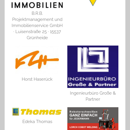
B.R.B.
Projektmanagement und
Immobilienservice GmbH
· Luisenstraße 25 · 15537
Grünheide
Horst Haserück
Ingenieurbüro Große &
Partner
Edeka Thomas